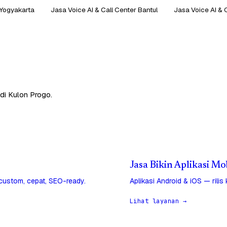
 Yogyakarta
Jasa Voice AI & Call Center Bantul
Jasa Voice AI & 
di Kulon Progo.
Jasa Bikin Aplikasi Mo
 custom, cepat, SEO-ready.
Aplikasi Android & iOS — rilis
Lihat layanan →