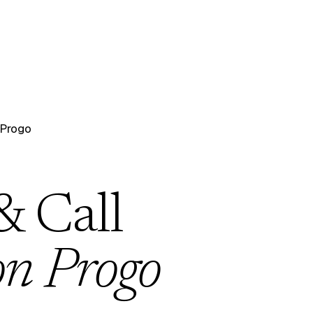
 Progo
& Call
on Progo