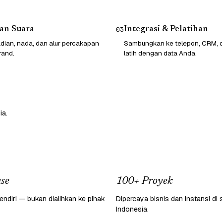
an Suara
Integrasi & Pelatihan
03
dian, nada, dan alur percakapan
Sambungkan ke telepon, CRM, da
rand.
latih dengan data Anda.
ia.
se
100+ Proyek
endiri — bukan dialihkan ke pihak
Dipercaya bisnis dan instansi di 
Indonesia.