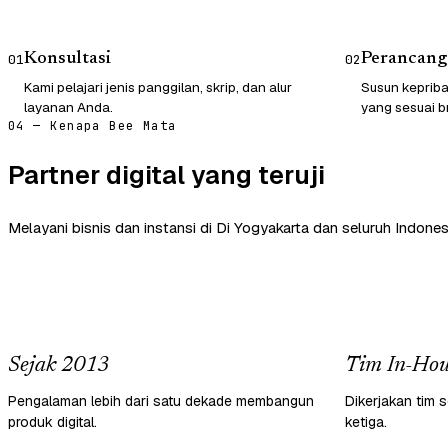
Konsultasi
Perancang
01
02
Kami pelajari jenis panggilan, skrip, dan alur
Susun kepriba
layanan Anda.
yang sesuai b
04 — Kenapa Bee Mata
Partner digital yang teruji
Melayani bisnis dan instansi di Di Yogyakarta dan seluruh Indones
Sejak 2013
Tim In-Hou
Pengalaman lebih dari satu dekade membangun
Dikerjakan tim s
produk digital.
ketiga.