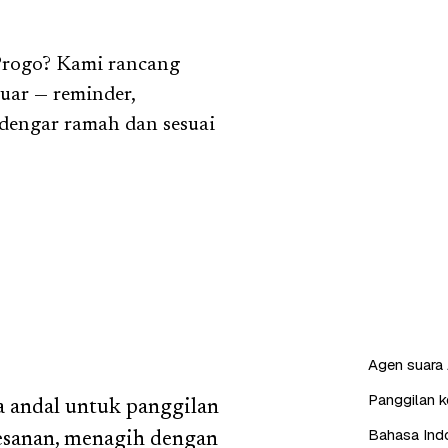
Progo? Kami rancang
uar — reminder,
erdengar ramah dan sesuai
Agen suara 
Panggilan ke
a andal untuk panggilan
Bahasa Indo
esanan, menagih dengan