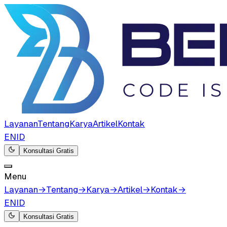
Layanan
Tentang
Karya
Artikel
Kontak
EN
ID
Konsultasi Gratis
Menu
Layanan
→
Tentang
→
Karya
→
Artikel
→
Kontak
→
EN
ID
Konsultasi Gratis