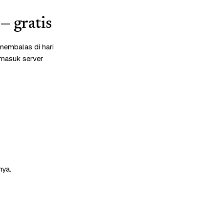
— gratis
membalas di hari
rmasuk server
nya.