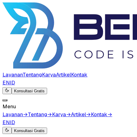
Layanan
Tentang
Karya
Artikel
Kontak
EN
ID
Konsultasi Gratis
Menu
Layanan
→
Tentang
→
Karya
→
Artikel
→
Kontak
→
EN
ID
Konsultasi Gratis