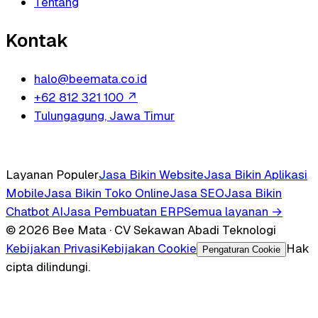
Tentang
Kontak
halo@beemata.co.id
+62 812 321 100
↗
Tulungagung, Jawa Timur
Layanan Populer
Jasa Bikin Website
Jasa Bikin Aplikasi
Mobile
Jasa Bikin Toko Online
Jasa SEO
Jasa Bikin
Chatbot AI
Jasa Pembuatan ERP
Semua layanan →
© 2026 Bee Mata · CV Sekawan Abadi Teknologi
Kebijakan Privasi
Kebijakan Cookie
Hak
Pengaturan Cookie
cipta dilindungi.