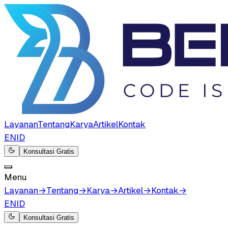
Layanan
Tentang
Karya
Artikel
Kontak
EN
ID
Konsultasi Gratis
Menu
Layanan
→
Tentang
→
Karya
→
Artikel
→
Kontak
→
EN
ID
Konsultasi Gratis