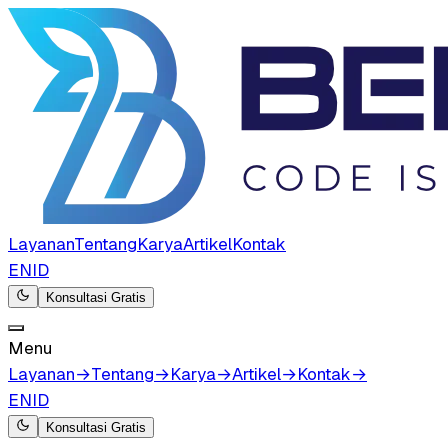
Layanan
Tentang
Karya
Artikel
Kontak
EN
ID
Konsultasi Gratis
Menu
Layanan
→
Tentang
→
Karya
→
Artikel
→
Kontak
→
EN
ID
Konsultasi Gratis