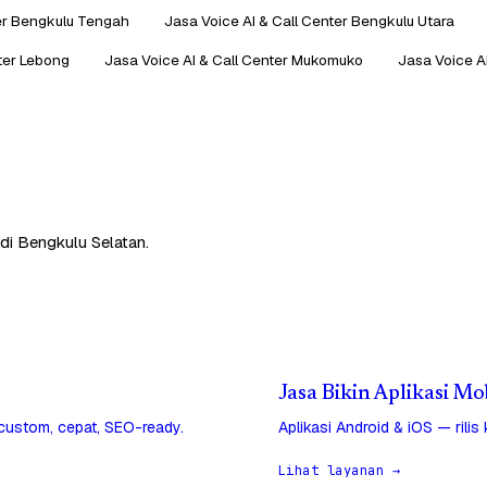
ter Bengkulu Tengah
Jasa Voice AI & Call Center Bengkulu Utara
ter Lebong
Jasa Voice AI & Call Center Mukomuko
Jasa Voice A
di Bengkulu Selatan.
Jasa Bikin Aplikasi Mo
 custom, cepat, SEO-ready.
Aplikasi Android & iOS — rilis
Lihat layanan →