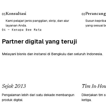
Konsultasi
Perancang
01
02
Kami pelajari jenis panggilan, skrip, dan alur
Susun kepriba
layanan Anda.
yang sesuai b
04 — Kenapa Bee Mata
Partner digital yang teruji
Melayani bisnis dan instansi di Bengkulu dan seluruh Indonesia.
Sejak 2013
Tim In-Hou
Pengalaman lebih dari satu dekade membangun
Dikerjakan tim s
produk digital.
ketiga.