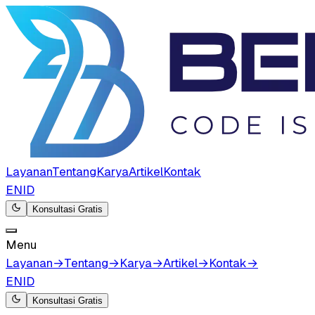
Layanan
Tentang
Karya
Artikel
Kontak
EN
ID
Konsultasi Gratis
Menu
Layanan
→
Tentang
→
Karya
→
Artikel
→
Kontak
→
EN
ID
Konsultasi Gratis