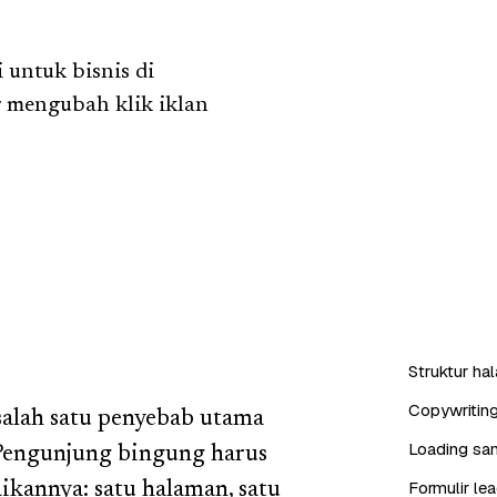
 untuk bisnis di
 mengubah klik iklan
Struktur ha
Copywritin
salah satu penyebab utama
Loading san
 Pengunjung bingung harus
Formulir l
aikannya: satu halaman, satu