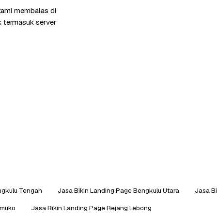
 kami membalas di
k termasuk server
ngkulu Tengah
Jasa Bikin Landing Page Bengkulu Utara
Jasa Bi
omuko
Jasa Bikin Landing Page Rejang Lebong