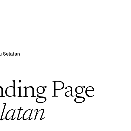
u Selatan
nding Page
latan