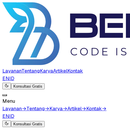
Layanan
Tentang
Karya
Artikel
Kontak
EN
ID
Konsultasi Gratis
Menu
Layanan
→
Tentang
→
Karya
→
Artikel
→
Kontak
→
EN
ID
Konsultasi Gratis