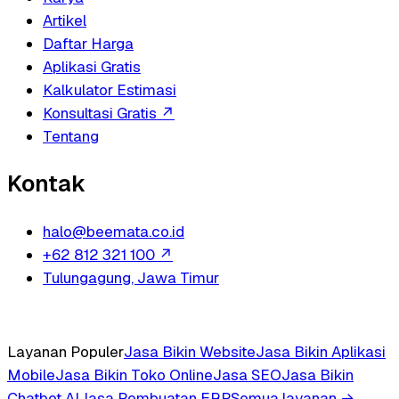
Artikel
Daftar Harga
Aplikasi Gratis
Kalkulator Estimasi
Konsultasi Gratis
↗
Tentang
Kontak
halo@beemata.co.id
+62 812 321 100
↗
Tulungagung, Jawa Timur
Layanan Populer
Jasa Bikin Website
Jasa Bikin Aplikasi
Mobile
Jasa Bikin Toko Online
Jasa SEO
Jasa Bikin
Chatbot AI
Jasa Pembuatan ERP
Semua layanan →