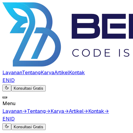
Layanan
Tentang
Karya
Artikel
Kontak
EN
ID
Konsultasi Gratis
Menu
Layanan
→
Tentang
→
Karya
→
Artikel
→
Kontak
→
EN
ID
Konsultasi Gratis