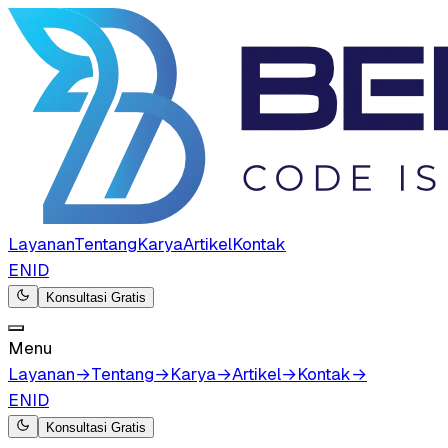
Layanan
Tentang
Karya
Artikel
Kontak
EN
ID
Konsultasi Gratis
Menu
Layanan
→
Tentang
→
Karya
→
Artikel
→
Kontak
→
EN
ID
Konsultasi Gratis