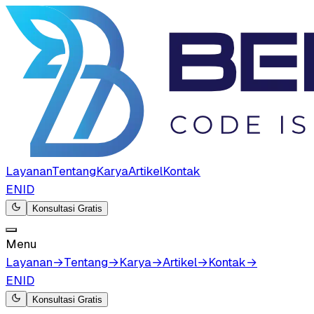
Layanan
Tentang
Karya
Artikel
Kontak
EN
ID
Konsultasi Gratis
Menu
Layanan
→
Tentang
→
Karya
→
Artikel
→
Kontak
→
EN
ID
Konsultasi Gratis