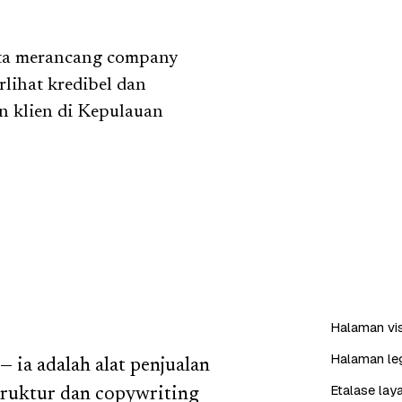
ta merancang company
rlihat kredibel dan
on klien di Kepulauan
Halaman visi
Halaman leg
 ia adalah alat penjualan
Etalase lay
truktur dan copywriting