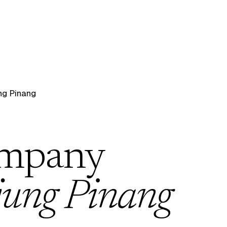
ng Pinang
ompany
jung Pinang