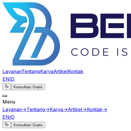
Layanan
Tentang
Karya
Artikel
Kontak
EN
ID
Konsultasi Gratis
Menu
Layanan
→
Tentang
→
Karya
→
Artikel
→
Kontak
→
EN
ID
Konsultasi Gratis