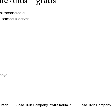
le Anda — gratis
ami membalas di
k termasuk server
nnya.
Bintan
Jasa Bikin Company Profile Karimun
Jasa Bikin Company