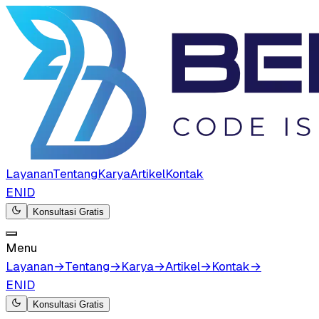
Layanan
Tentang
Karya
Artikel
Kontak
EN
ID
Konsultasi Gratis
Menu
Layanan
→
Tentang
→
Karya
→
Artikel
→
Kontak
→
EN
ID
Konsultasi Gratis