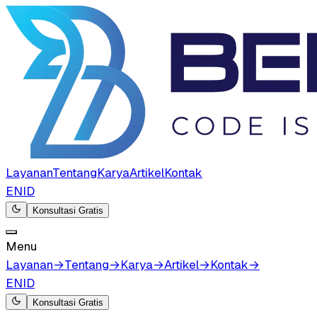
Layanan
Tentang
Karya
Artikel
Kontak
EN
ID
Konsultasi Gratis
Menu
Layanan
→
Tentang
→
Karya
→
Artikel
→
Kontak
→
EN
ID
Konsultasi Gratis