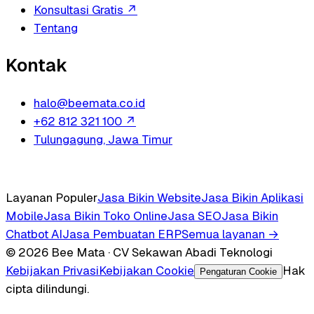
Konsultasi Gratis
↗
Tentang
Kontak
halo@beemata.co.id
+62 812 321 100
↗
Tulungagung, Jawa Timur
Layanan Populer
Jasa Bikin Website
Jasa Bikin Aplikasi
Mobile
Jasa Bikin Toko Online
Jasa SEO
Jasa Bikin
Chatbot AI
Jasa Pembuatan ERP
Semua layanan →
© 2026 Bee Mata · CV Sekawan Abadi Teknologi
Kebijakan Privasi
Kebijakan Cookie
Hak
Pengaturan Cookie
cipta dilindungi.