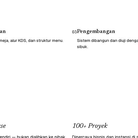
an
Pengembangan
03
eja, alur KDS, dan struktur menu.
Sistem dibangun dan diuji denga
sibuk.
se
100+ Proyek
endiri — bukan dialihkan ke pihak
Dipercaya bisnis dan instansi di 