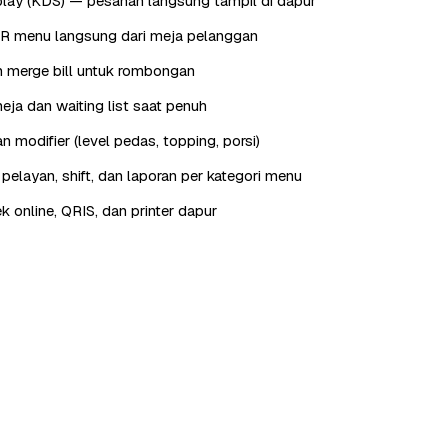
play (KDS) — pesanan langsung tampil di dapur
QR menu langsung dari meja pelanggan
dan merge bill untuk rombongan
eja dan waiting list saat penuh
 modifier (level pedas, topping, porsi)
elayan, shift, dan laporan per kategori menu
ek online, QRIS, dan printer dapur