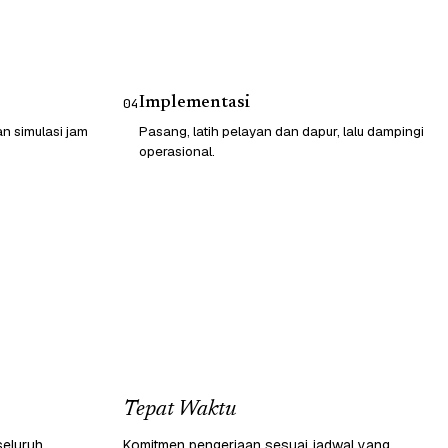
Implementasi
04
n simulasi jam
Pasang, latih pelayan dan dapur, lalu dampingi
operasional.
Tepat Waktu
seluruh
Komitmen pengerjaan sesuai jadwal yang