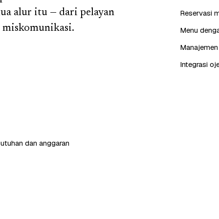
 alur itu — dari pelayan
Reservasi m
a miskomunikasi.
Menu dengan
Manajemen p
Integrasi oj
butuhan dan anggaran