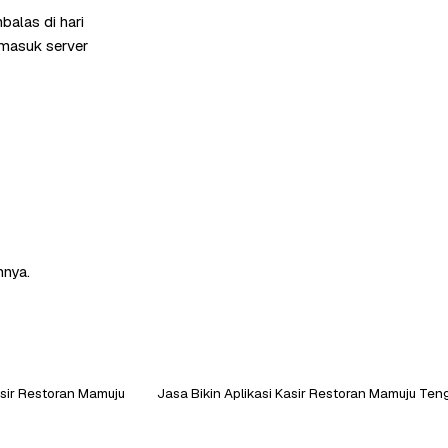
alas di hari
rmasuk server
nnya.
asir Restoran Mamuju
Jasa Bikin Aplikasi Kasir Restoran Mamuju Ten