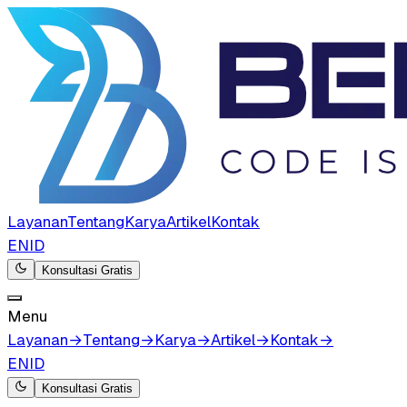
Layanan
Tentang
Karya
Artikel
Kontak
EN
ID
Konsultasi Gratis
Menu
Layanan
→
Tentang
→
Karya
→
Artikel
→
Kontak
→
EN
ID
Konsultasi Gratis