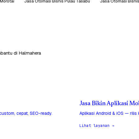
 Morotai
Jasa Otomasi Bisnis Pulau Taliabu
Jasa Otomasi Bisnis
mbantu di Halmahera
Jasa Bikin Aplikasi M
 custom, cepat, SEO-ready.
Aplikasi Android & iOS — rilis
Lihat layanan →