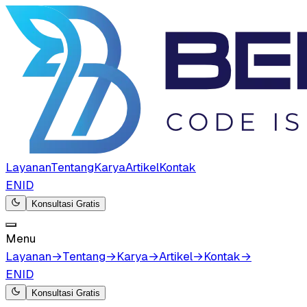
Layanan
Tentang
Karya
Artikel
Kontak
EN
ID
Konsultasi Gratis
Menu
Layanan
→
Tentang
→
Karya
→
Artikel
→
Kontak
→
EN
ID
Konsultasi Gratis