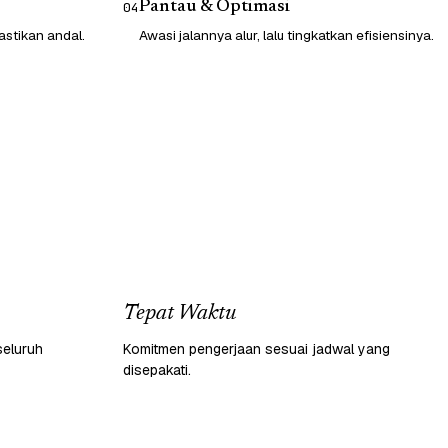
Pantau & Optimasi
04
astikan andal.
Awasi jalannya alur, lalu tingkatkan efisiensinya.
Tepat Waktu
seluruh
Komitmen pengerjaan sesuai jadwal yang
disepakati.