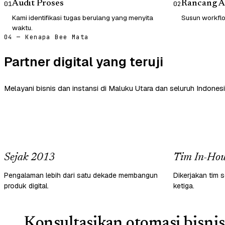
Audit Proses
Rancang A
01
02
Kami identifikasi tugas berulang yang menyita
Susun workflow
waktu.
04 — Kenapa Bee Mata
Partner digital yang teruji
Melayani bisnis dan instansi di Maluku Utara dan seluruh Indonesi
Sejak 2013
Tim In-Hou
Pengalaman lebih dari satu dekade membangun
Dikerjakan tim s
produk digital.
ketiga.
Konsultasikan otomasi bisnis