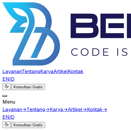
Layanan
Tentang
Karya
Artikel
Kontak
EN
ID
Konsultasi Gratis
Menu
Layanan
→
Tentang
→
Karya
→
Artikel
→
Kontak
→
EN
ID
Konsultasi Gratis