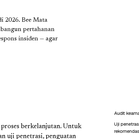
di 2026. Bee Mata
mbangun pertahanan
respons insiden — agar
Audit keaman
Uji penetra
proses berkelanjutan. Untuk
rekomendas
n uji penetrasi, penguatan