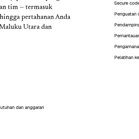
Secure cod
ran tim — termasuk
Penguatan s
ehingga pertahanan Anda
Pendampinga
 Maluku Utara dan
Pemantauan 
Pengamanan 
Pelatihan k
butuhan dan anggaran