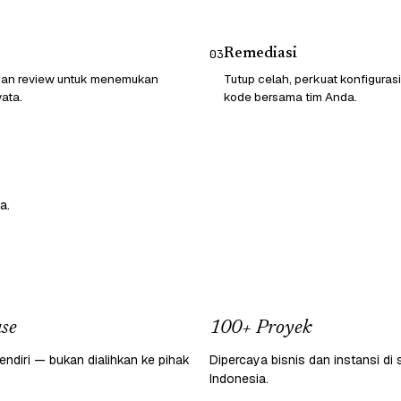
Remediasi
03
 dan review untuk menemukan
Tutup celah, perkuat konfigurasi
ata.
kode bersama tim Anda.
a.
se
100+ Proyek
endiri — bukan dialihkan ke pihak
Dipercaya bisnis dan instansi di 
Indonesia.