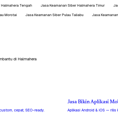
r Halmahera Tengah
Jasa Keamanan Siber Halmahera Timur
Ja
au Morotai
Jasa Keamanan Siber Pulau Taliabu
Jasa Keamanan 
embantu di Halmahera
Jasa Bikin Aplikasi M
 custom, cepat, SEO-ready.
Aplikasi Android & iOS — rilis