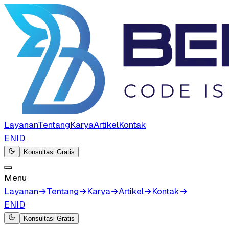
Layanan
Tentang
Karya
Artikel
Kontak
EN
ID
Konsultasi Gratis
Menu
Layanan
→
Tentang
→
Karya
→
Artikel
→
Kontak
→
EN
ID
Konsultasi Gratis