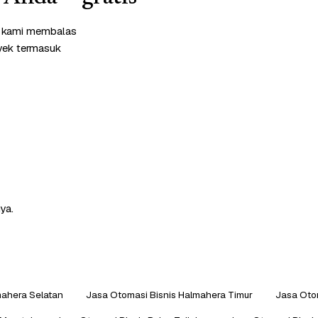
m kami membalas
oyek termasuk
ya.
mahera Selatan
Jasa Otomasi Bisnis Halmahera Timur
Jasa Oto