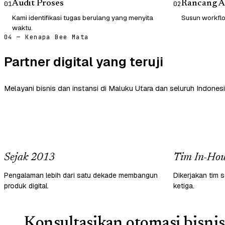
Audit Proses
Rancang A
01
02
Kami identifikasi tugas berulang yang menyita
Susun workflow
waktu.
04 — Kenapa Bee Mata
Partner digital yang teruji
Melayani bisnis dan instansi di Maluku Utara dan seluruh Indonesi
Sejak 2013
Tim In-Hou
Pengalaman lebih dari satu dekade membangun
Dikerjakan tim s
produk digital.
ketiga.
Konsultasikan otomasi bisnis