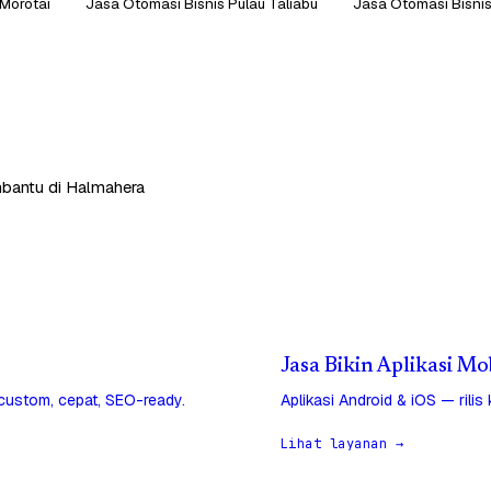
 Morotai
Jasa Otomasi Bisnis Pulau Taliabu
Jasa Otomasi Bisnis
mbantu di Halmahera
Jasa Bikin Aplikasi M
 custom, cepat, SEO-ready.
Aplikasi Android & iOS — rilis
Lihat layanan →