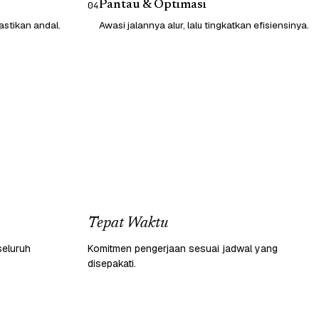
Pantau & Optimasi
04
astikan andal.
Awasi jalannya alur, lalu tingkatkan efisiensinya.
Tepat Waktu
seluruh
Komitmen pengerjaan sesuai jadwal yang
disepakati.