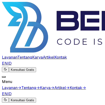
Layanan
Tentang
Karya
Artikel
Kontak
EN
ID
Konsultasi Gratis
Menu
Layanan
→
Tentang
→
Karya
→
Artikel
→
Kontak
→
EN
ID
Konsultasi Gratis