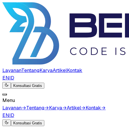
Layanan
Tentang
Karya
Artikel
Kontak
EN
ID
Konsultasi Gratis
Menu
Layanan
→
Tentang
→
Karya
→
Artikel
→
Kontak
→
EN
ID
Konsultasi Gratis