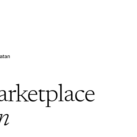
latan
arketplace
n