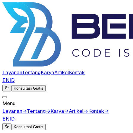
Layanan
Tentang
Karya
Artikel
Kontak
EN
ID
Konsultasi Gratis
Menu
Layanan
→
Tentang
→
Karya
→
Artikel
→
Kontak
→
EN
ID
Konsultasi Gratis