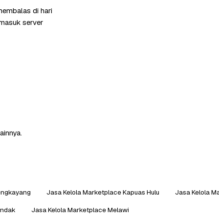
membalas di hari
rmasuk server
ainnya.
Bengkayang
Jasa Kelola Marketplace Kapuas Hulu
Jasa Kelola M
andak
Jasa Kelola Marketplace Melawi