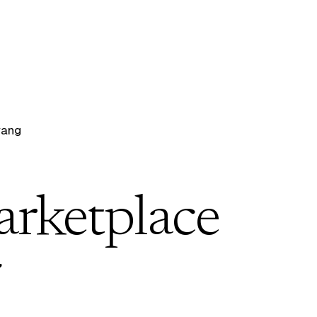
wang
arketplace