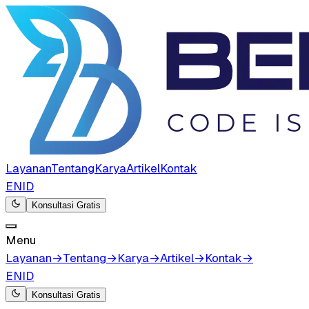
Layanan
Tentang
Karya
Artikel
Kontak
EN
ID
Konsultasi Gratis
Menu
Layanan
→
Tentang
→
Karya
→
Artikel
→
Kontak
→
EN
ID
Konsultasi Gratis