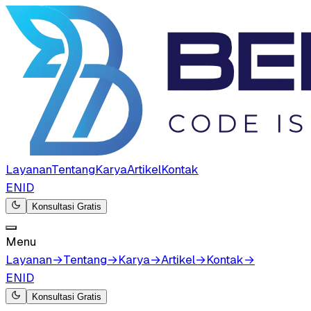
Layanan
Tentang
Karya
Artikel
Kontak
EN
ID
Konsultasi Gratis
Menu
Layanan
→
Tentang
→
Karya
→
Artikel
→
Kontak
→
EN
ID
Konsultasi Gratis