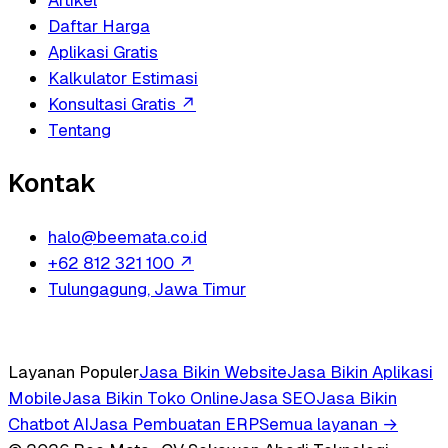
Daftar Harga
Aplikasi Gratis
Kalkulator Estimasi
Konsultasi Gratis
↗
Tentang
Kontak
halo@beemata.co.id
+62 812 321 100
↗
Tulungagung, Jawa Timur
Layanan Populer
Jasa Bikin Website
Jasa Bikin Aplikasi
Mobile
Jasa Bikin Toko Online
Jasa SEO
Jasa Bikin
Chatbot AI
Jasa Pembuatan ERP
Semua layanan →