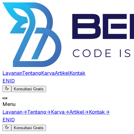
Layanan
Tentang
Karya
Artikel
Kontak
EN
ID
Konsultasi Gratis
Menu
Layanan
→
Tentang
→
Karya
→
Artikel
→
Kontak
→
EN
ID
Konsultasi Gratis