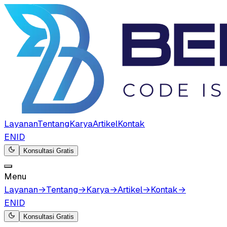
Layanan
Tentang
Karya
Artikel
Kontak
EN
ID
Konsultasi Gratis
Menu
Layanan
→
Tentang
→
Karya
→
Artikel
→
Kontak
→
EN
ID
Konsultasi Gratis