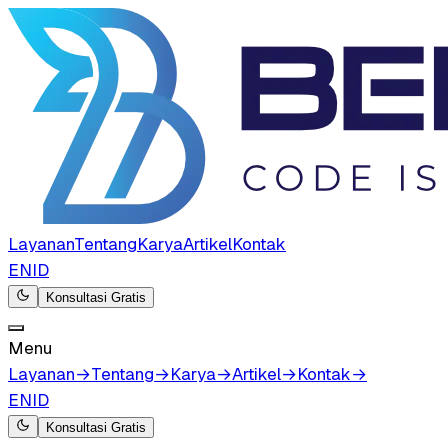
Layanan
Tentang
Karya
Artikel
Kontak
EN
ID
Konsultasi Gratis
Menu
Layanan
→
Tentang
→
Karya
→
Artikel
→
Kontak
→
EN
ID
Konsultasi Gratis