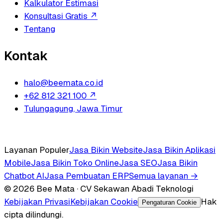
Kalkulator Estimasi
Konsultasi Gratis
↗
Tentang
Kontak
halo@beemata.co.id
+62 812 321 100
↗
Tulungagung, Jawa Timur
Layanan Populer
Jasa Bikin Website
Jasa Bikin Aplikasi
Mobile
Jasa Bikin Toko Online
Jasa SEO
Jasa Bikin
Chatbot AI
Jasa Pembuatan ERP
Semua layanan →
© 2026 Bee Mata · CV Sekawan Abadi Teknologi
Kebijakan Privasi
Kebijakan Cookie
Hak
Pengaturan Cookie
cipta dilindungi.