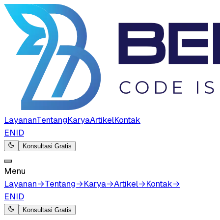
Layanan
Tentang
Karya
Artikel
Kontak
EN
ID
Konsultasi Gratis
Menu
Layanan
→
Tentang
→
Karya
→
Artikel
→
Kontak
→
EN
ID
Konsultasi Gratis