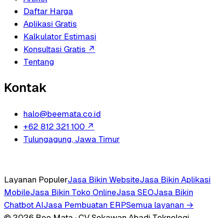
Daftar Harga
Aplikasi Gratis
Kalkulator Estimasi
Konsultasi Gratis
↗
Tentang
Kontak
halo@beemata.co.id
+62 812 321 100
↗
Tulungagung, Jawa Timur
Layanan Populer
Jasa Bikin Website
Jasa Bikin Aplikasi
Mobile
Jasa Bikin Toko Online
Jasa SEO
Jasa Bikin
Chatbot AI
Jasa Pembuatan ERP
Semua layanan →
© 2026 Bee Mata · CV Sekawan Abadi Teknologi