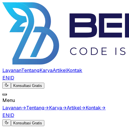
Layanan
Tentang
Karya
Artikel
Kontak
EN
ID
Konsultasi Gratis
Menu
Layanan
→
Tentang
→
Karya
→
Artikel
→
Kontak
→
EN
ID
Konsultasi Gratis