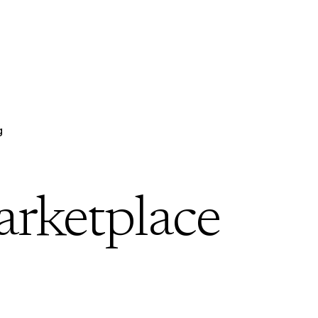
g
arketplace