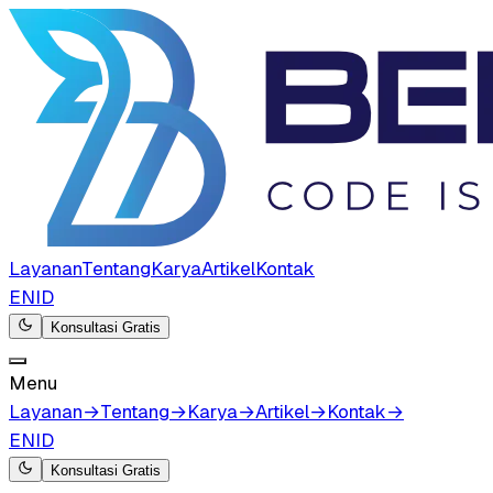
Layanan
Tentang
Karya
Artikel
Kontak
EN
ID
Konsultasi Gratis
Menu
Layanan
→
Tentang
→
Karya
→
Artikel
→
Kontak
→
EN
ID
Konsultasi Gratis