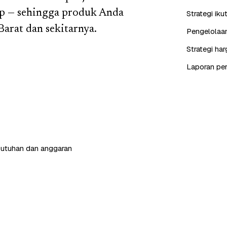
p — sehingga produk Anda
Strategi iku
arat dan sekitarnya.
Pengelolaan
Strategi ha
Laporan perf
butuhan dan anggaran