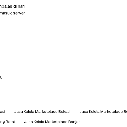
balas di hari
rmasuk server
a.
asi
Jasa Kelola Marketplace Bekasi
Jasa Kelola Marketplace B
ng Barat
Jasa Kelola Marketplace Banjar