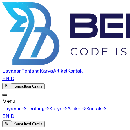
Layanan
Tentang
Karya
Artikel
Kontak
EN
ID
Konsultasi Gratis
Menu
Layanan
→
Tentang
→
Karya
→
Artikel
→
Kontak
→
EN
ID
Konsultasi Gratis