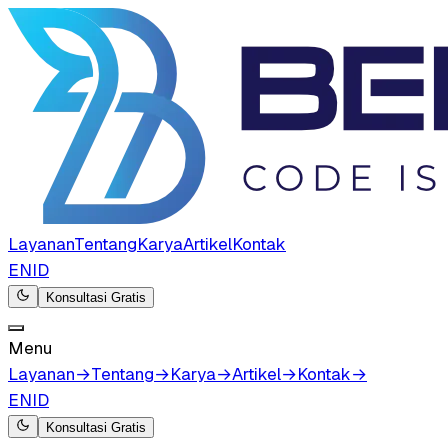
Layanan
Tentang
Karya
Artikel
Kontak
EN
ID
Konsultasi Gratis
Menu
Layanan
→
Tentang
→
Karya
→
Artikel
→
Kontak
→
EN
ID
Konsultasi Gratis