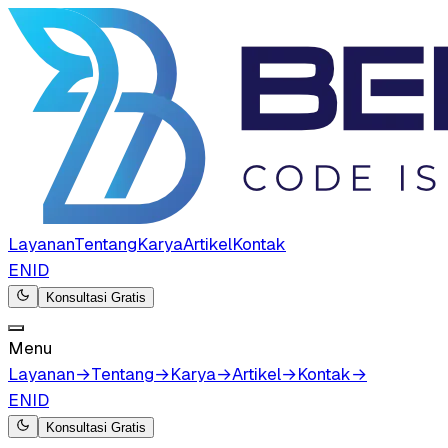
Layanan
Tentang
Karya
Artikel
Kontak
EN
ID
Konsultasi Gratis
Menu
Layanan
→
Tentang
→
Karya
→
Artikel
→
Kontak
→
EN
ID
Konsultasi Gratis