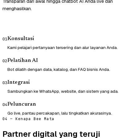
Transparan dari awal hingga chatbot AI Anda live dan
menghasilkan.
Konsultasi
01
Kami pelajari pertanyaan tersering dan alur layanan Anda.
Pelatihan AI
02
Bot dilatih dengan data, katalog, dan FAQ bisnis Anda.
Integrasi
03
Sambungkan ke WhatsApp, website, dan sistem yang ada.
Peluncuran
04
Go live, pantau percakapan, lalu tingkatkan akurasinya.
04 — Kenapa Bee Mata
Partner digital yang teruji