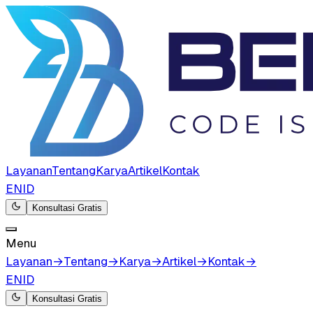
Layanan
Tentang
Karya
Artikel
Kontak
EN
ID
Konsultasi Gratis
Menu
Layanan
→
Tentang
→
Karya
→
Artikel
→
Kontak
→
EN
ID
Konsultasi Gratis