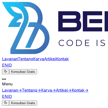
Layanan
Tentang
Karya
Artikel
Kontak
EN
ID
Konsultasi Gratis
Menu
Layanan
→
Tentang
→
Karya
→
Artikel
→
Kontak
→
EN
ID
Konsultasi Gratis