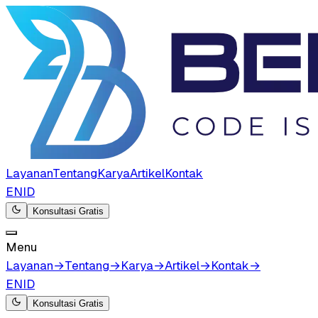
Layanan
Tentang
Karya
Artikel
Kontak
EN
ID
Konsultasi Gratis
Menu
Layanan
→
Tentang
→
Karya
→
Artikel
→
Kontak
→
EN
ID
Konsultasi Gratis