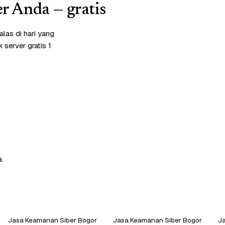
r Anda — gratis
las di hari yang
server gratis 1
a.
Jasa Keamanan Siber Bogor
Jasa Keamanan Siber Bogor
J