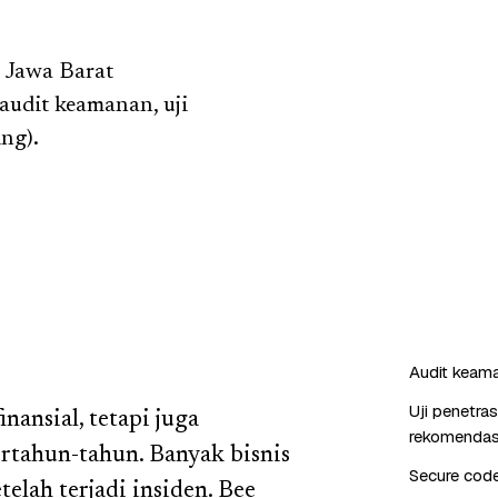
, Jawa Barat
audit keamanan, uji
ng).
Audit keaman
Uji penetra
nansial, tetapi juga
rekomendas
tahun-tahun. Banyak bisnis
Secure cod
elah terjadi insiden. Bee