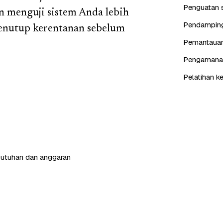
Penguatan s
 menguji sistem Anda lebih
Pendampinga
menutup kerentanan sebelum
Pemantauan 
Pengamanan 
Pelatihan k
butuhan dan anggaran