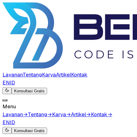
Layanan
Tentang
Karya
Artikel
Kontak
EN
ID
Konsultasi Gratis
Menu
Layanan
→
Tentang
→
Karya
→
Artikel
→
Kontak
→
EN
ID
Konsultasi Gratis