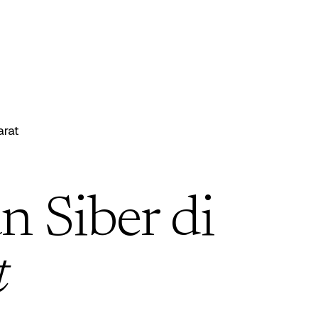
rat
 Siber di
t