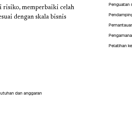
Penguatan s
i risiko, memperbaiki celah
Pendampinga
suai dengan skala bisnis
Pemantauan 
Pengamanan 
Pelatihan k
butuhan dan anggaran