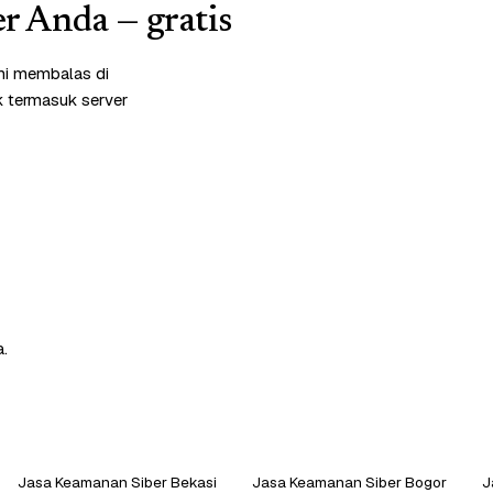
r Anda — gratis
mi membalas di
k termasuk server
a.
Jasa Keamanan Siber Bekasi
Jasa Keamanan Siber Bogor
J