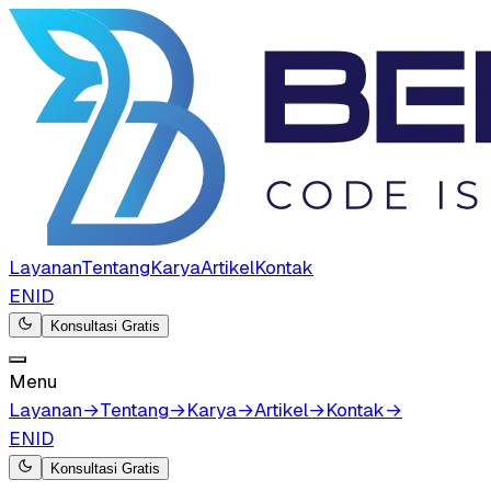
Layanan
Tentang
Karya
Artikel
Kontak
EN
ID
Konsultasi Gratis
Menu
Layanan
→
Tentang
→
Karya
→
Artikel
→
Kontak
→
EN
ID
Konsultasi Gratis