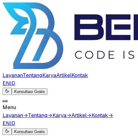
Layanan
Tentang
Karya
Artikel
Kontak
EN
ID
Konsultasi Gratis
Menu
Layanan
→
Tentang
→
Karya
→
Artikel
→
Kontak
→
EN
ID
Konsultasi Gratis