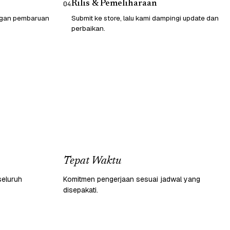
Rilis & Pemeliharaan
04
engan pembaruan
Submit ke store, lalu kami dampingi update dan
perbaikan.
Tepat Waktu
seluruh
Komitmen pengerjaan sesuai jadwal yang
disepakati.