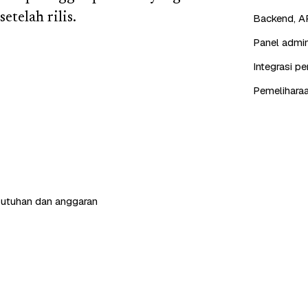
etelah rilis.
Backend, AP
Panel admin
Integrasi p
Pemeliharaa
butuhan dan anggaran