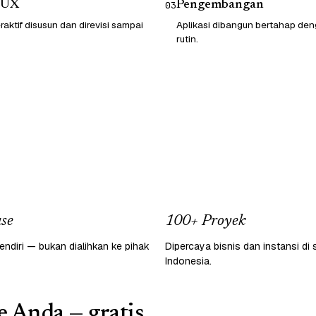
/UX
Pengembangan
03
raktif disusun dan direvisi sampai
Aplikasi dibangun bertahap d
rutin.
se
100+ Proyek
endiri — bukan dialihkan ke pihak
Dipercaya bisnis dan instansi di 
Indonesia.
e Anda — gratis