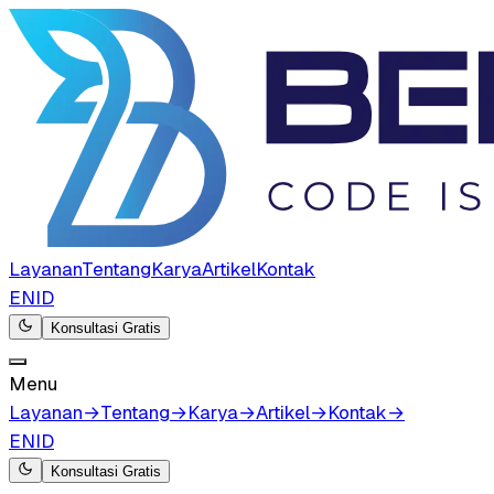
Layanan
Tentang
Karya
Artikel
Kontak
EN
ID
Konsultasi Gratis
Menu
Layanan
→
Tentang
→
Karya
→
Artikel
→
Kontak
→
EN
ID
Konsultasi Gratis