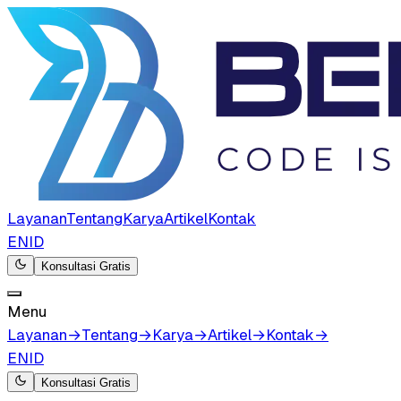
Layanan
Tentang
Karya
Artikel
Kontak
EN
ID
Konsultasi Gratis
Menu
Layanan
→
Tentang
→
Karya
→
Artikel
→
Kontak
→
EN
ID
Konsultasi Gratis