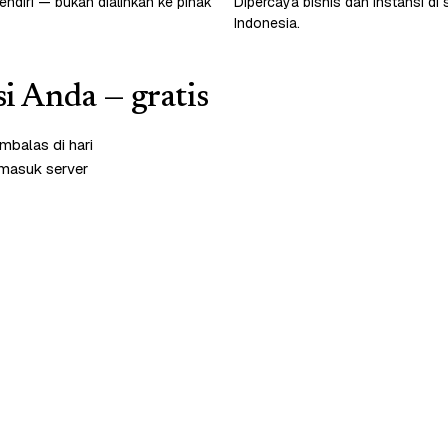
endiri — bukan dialihkan ke pihak
Dipercaya bisnis dan instansi di 
Indonesia.
si Anda — gratis
mbalas di hari
rmasuk server