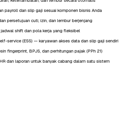
iran, keterlambatan, dan lembur secara otomatis
n payroll dan slip gaji sesuai komponen bisnis Anda
an persetujuan cuti, izin, dan lembur berjenjang
adwal shift dan pola kerja yang fleksibel
lf-service (ESS) — karyawan akses data dan slip gaji sendiri
sin fingerprint, BPJS, dan perhitungan pajak (PPh 21)
HR dan laporan untuk banyak cabang dalam satu sistem