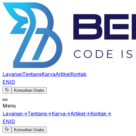
Layanan
Tentang
Karya
Artikel
Kontak
EN
ID
Konsultasi Gratis
Menu
Layanan
→
Tentang
→
Karya
→
Artikel
→
Kontak
→
EN
ID
Konsultasi Gratis