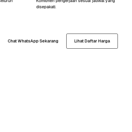
seluruh
Komitmen pengerjaan sesuai jadwal yang
disepakati.
Chat WhatsApp Sekarang
Lihat Daftar Harga