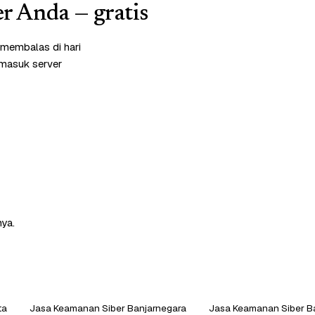
r Anda — gratis
 membalas di hari
rmasuk server
nya.
ta
Jasa Keamanan Siber Banjarnegara
Jasa Keamanan Siber 