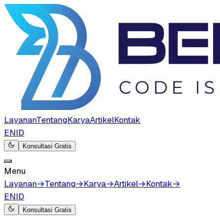
Layanan
Tentang
Karya
Artikel
Kontak
EN
ID
Konsultasi Gratis
Menu
Layanan
→
Tentang
→
Karya
→
Artikel
→
Kontak
→
EN
ID
Konsultasi Gratis