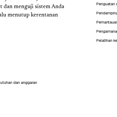
Penguatan s
t dan menguji sistem Anda
Pendampinga
lalu menutup kerentanan
Pemantauan 
Pengamanan 
Pelatihan k
butuhan dan anggaran