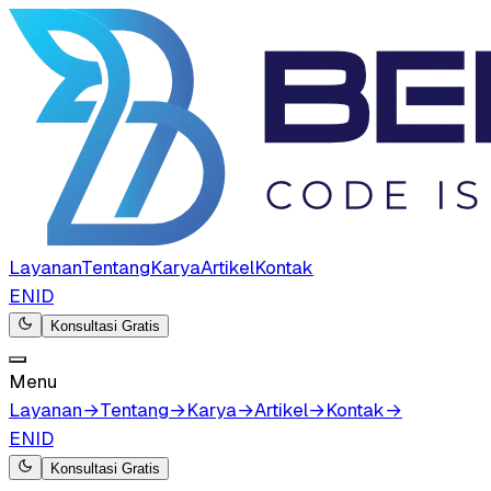
Layanan
Tentang
Karya
Artikel
Kontak
EN
ID
Konsultasi Gratis
Menu
Layanan
→
Tentang
→
Karya
→
Artikel
→
Kontak
→
EN
ID
Konsultasi Gratis