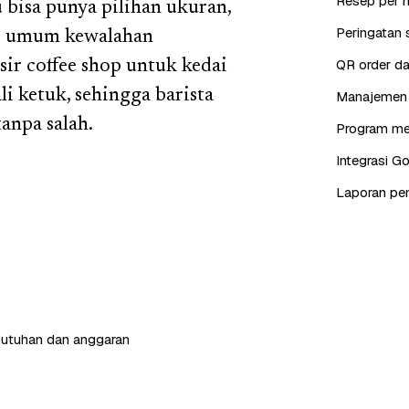
Resep per 
u bisa punya pilihan ukuran,
Peringatan s
sir umum kewalahan
QR order da
ir coffee shop untuk kedai
 ketuk, sehingga barista
Manajemen s
anpa salah.
Program mem
Integrasi G
Laporan pen
butuhan dan anggaran