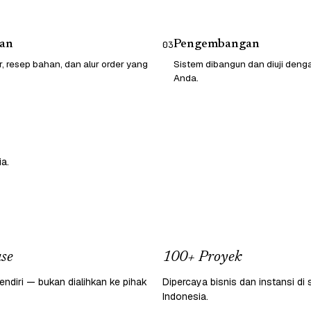
an
Pengembangan
03
r, resep bahan, dan alur order yang
Sistem dibangun dan diuji den
Anda.
a.
se
100+ Proyek
endiri — bukan dialihkan ke pihak
Dipercaya bisnis dan instansi di 
Indonesia.