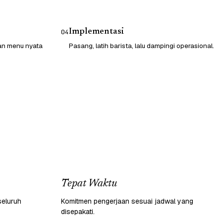
Implementasi
04
gan menu nyata
Pasang, latih barista, lalu dampingi operasional.
Tepat Waktu
seluruh
Komitmen pengerjaan sesuai jadwal yang
disepakati.