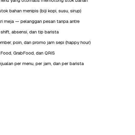
menu yang otomatis memotong stok bahan
tok bahan menipis (biji kopi, susu, sirup)
ri meja — pelanggan pesan tanpa antre
hift, absensi, dan tip barista
ber, poin, dan promo jam sepi (happy hour)
oFood, GrabFood, dan QRIS
jualan per menu, per jam, dan per barista