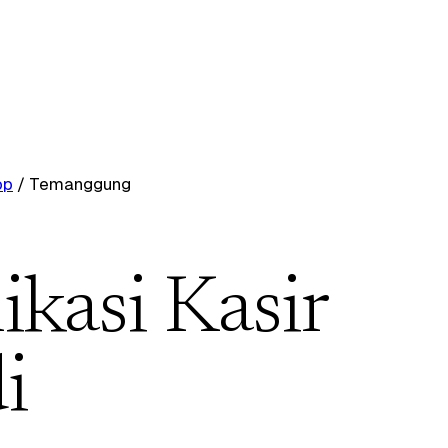
op
/
Temanggung
ikasi Kasir
i