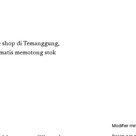
e shop di Temanggung,
omatis memotong stok
Modifier min