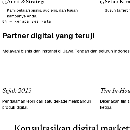
Audit & Strategi
Setup Ka
01
02
Kami pelajari bisnis, audiens, dan tujuan
Susun targetin
kampanye Anda.
04 — Kenapa Bee Mata
Partner digital yang teruji
Melayani bisnis dan instansi di Jawa Tengah dan seluruh Indonesi
Sejak 2013
Tim In-Hou
Pengalaman lebih dari satu dekade membangun
Dikerjakan tim s
produk digital.
ketiga.
Konsultasikan digital market