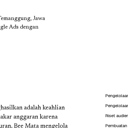
i Temanggung, Jawa
ogle Ads dengan
Pengelolaan
Pengelolaa
asilkan adalah keahlian
Riset audien
bakar anggaran karena
Pembuatan k
kuran. Bee Mata mengelola