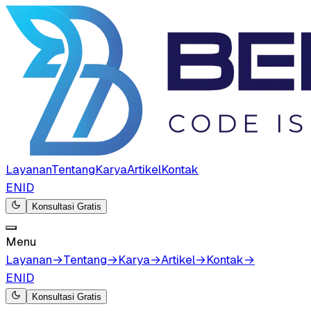
Layanan
Tentang
Karya
Artikel
Kontak
EN
ID
Konsultasi Gratis
Menu
Layanan
→
Tentang
→
Karya
→
Artikel
→
Kontak
→
EN
ID
Konsultasi Gratis