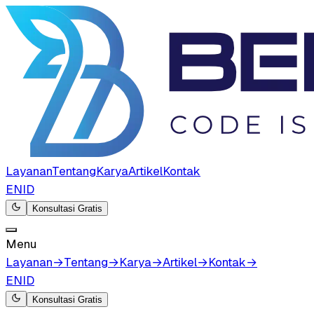
Layanan
Tentang
Karya
Artikel
Kontak
EN
ID
Konsultasi Gratis
Menu
Layanan
→
Tentang
→
Karya
→
Artikel
→
Kontak
→
EN
ID
Konsultasi Gratis