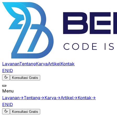
Layanan
Tentang
Karya
Artikel
Kontak
EN
ID
Konsultasi Gratis
Menu
Layanan
→
Tentang
→
Karya
→
Artikel
→
Kontak
→
EN
ID
Konsultasi Gratis