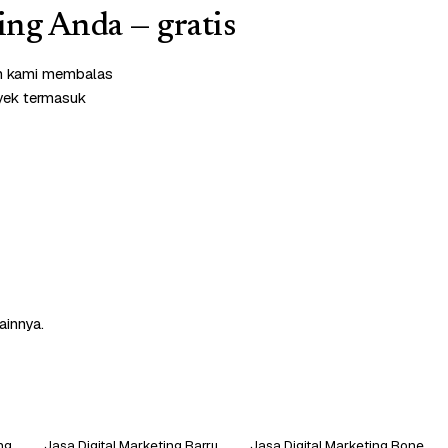
ing Anda — gratis
im kami membalas
oyek termasuk
ainnya.
ng
Jasa Digital Marketing Barru
Jasa Digital Marketing Bone