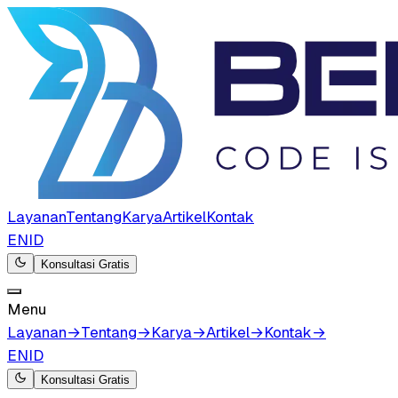
Layanan
Tentang
Karya
Artikel
Kontak
EN
ID
Konsultasi Gratis
Menu
Layanan
→
Tentang
→
Karya
→
Artikel
→
Kontak
→
EN
ID
Konsultasi Gratis