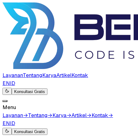
Layanan
Tentang
Karya
Artikel
Kontak
EN
ID
Konsultasi Gratis
Menu
Layanan
→
Tentang
→
Karya
→
Artikel
→
Kontak
→
EN
ID
Konsultasi Gratis