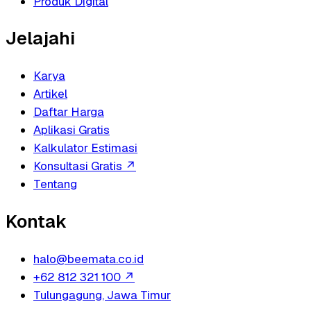
Produk Digital
Jelajahi
Karya
Artikel
Daftar Harga
Aplikasi Gratis
Kalkulator Estimasi
Konsultasi Gratis
↗
Tentang
Kontak
halo@beemata.co.id
+62 812 321 100
↗
Tulungagung, Jawa Timur