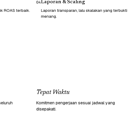
Laporan & Scaling
04
tuk ROAS terbaik.
Laporan transparan, lalu skalakan yang terbukti
menang.
Tepat Waktu
seluruh
Komitmen pengerjaan sesuai jadwal yang
disepakati.