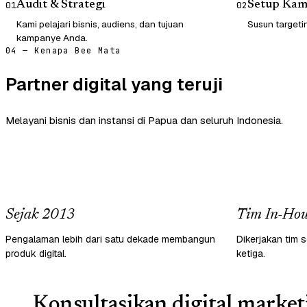
Audit & Strategi
Setup Ka
01
02
Kami pelajari bisnis, audiens, dan tujuan
Susun targetin
kampanye Anda.
04 — Kenapa Bee Mata
Partner digital yang teruji
Melayani bisnis dan instansi di Papua dan seluruh Indonesia.
Sejak 2013
Tim In-Hou
Pengalaman lebih dari satu dekade membangun
Dikerjakan tim s
produk digital.
ketiga.
Konsultasikan digital market