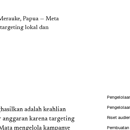
i Merauke, Papua — Meta
targeting lokal dan
Pengelolaan
Pengelolaa
asilkan adalah keahlian
Riset audien
r anggaran karena targeting
Pembuatan k
e Mata mengelola kampanye