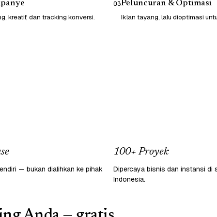
mpanye
Peluncuran & Optimasi
03
g, kreatif, dan tracking konversi.
Iklan tayang, lalu dioptimasi un
se
100+ Proyek
endiri — bukan dialihkan ke pihak
Dipercaya bisnis dan instansi di 
Indonesia.
ing Anda — gratis