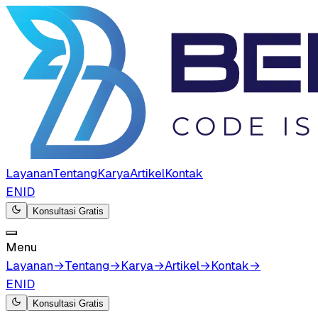
Layanan
Tentang
Karya
Artikel
Kontak
EN
ID
Konsultasi Gratis
Menu
Layanan
→
Tentang
→
Karya
→
Artikel
→
Kontak
→
EN
ID
Konsultasi Gratis